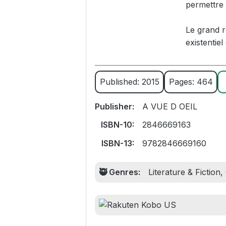
permettre 
Le grand 
existentiel
Published: 2015
Pages: 464
Publisher:
A VUE D OEIL
ISBN-10:
2846669163
ISBN-13:
9782846669160
🥷 Genres:
Literature & Fiction,