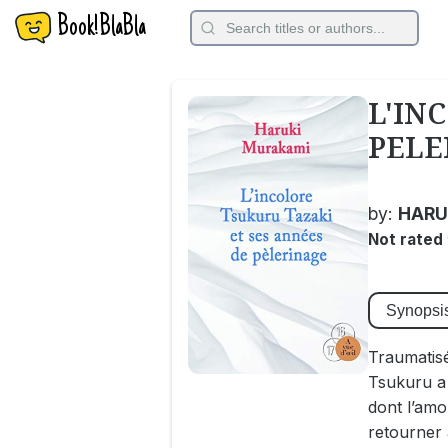
Book!BlaBla
L'IN
PELE
by:
HARU
Not rated
Synopsi
Traumatisé 
Tsukuru a 
dont l’amo
retourner 